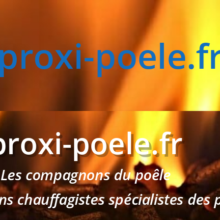
proxi-poele.f
proxi-poele.fr
Les compagnons du poêle
ns chauffagistes spécialistes des 