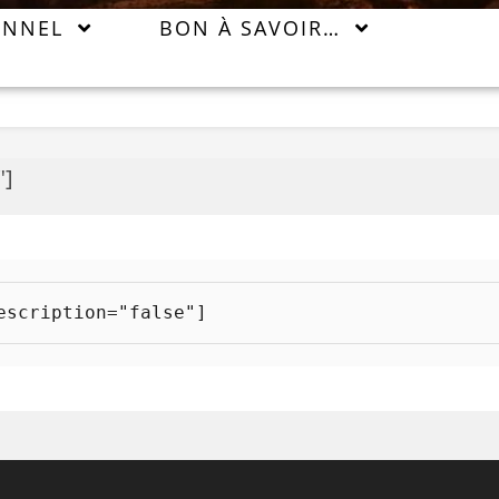
ONNEL
BON À SAVOIR…
"]
escription="false"]