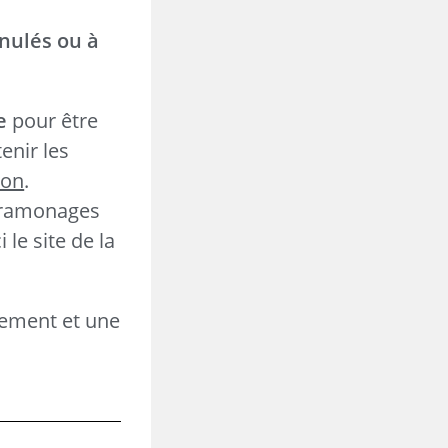
anulés ou à
e
pour être
enir les
ion
.
x ramonages
le site de la
dement et une