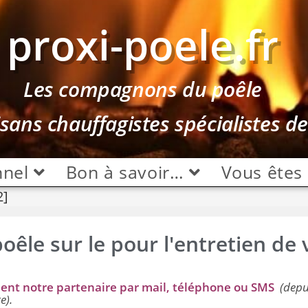
proxi-poele.fr
Les compagnons du poêle
isans chauffagistes spécialistes d
nnel
Bon à savoir…
Vous êtes
2]
oêle sur le pour l'entretien de 
ment notre partenaire par mail, téléphone ou SMS
(depu
e).