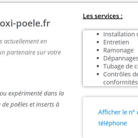
Les services :
xi-poele.fr
Installation
 actuellement en
Entretien
Ramonage
un partenaire sur votre
Dépannage
Tubage de c
Contrôles d
conformités
é ou expérimenté dans la
 de poêles et inserts à
Afficher le n°
téléphone