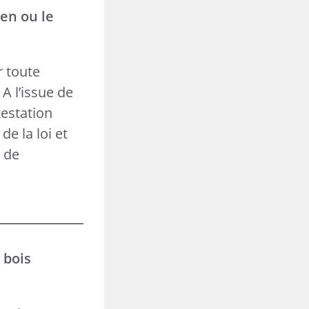
ien ou le
r toute
A l’issue de
testation
de la loi et
t de
 bois