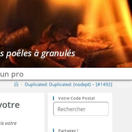
es poêles à granulés
 un pro
>
Duplicated: Duplicated: {nodept} – [#1492]
Votre Code Postal
votre
is votre
Partagez !