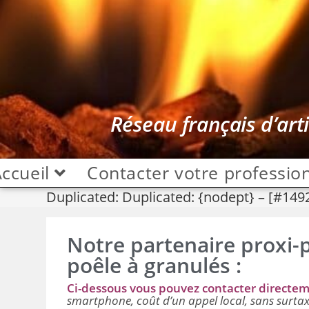
Réseau français d’art
ccueil
Contacter votre professio
Duplicated: Duplicated: {nodept} – [#149
Notre partenaire proxi-p
poêle à granulés :
Ci-dessous vous pouvez contacter directe
smartphone, coût d’un appel local, sans surtax