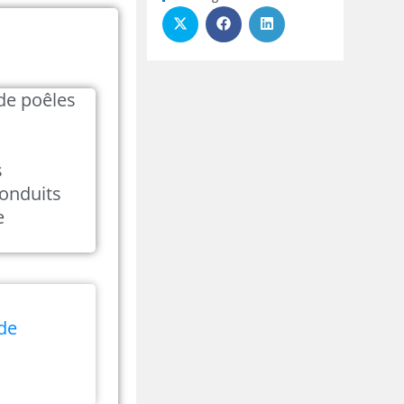
 de poêles
s
onduits
e
 de