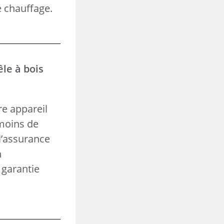
e chauffage.
êle à bois
re appareil
 moins de
 l’assurance
n
 garantie