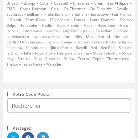
Brisach – Bronpi – Cadel – Casatelli – Chazelles – Cheminées Philippe –
CMG – Cogra Harman – Cola – Cs Thermos – De Dietricht – Deville –
Ecoforest – Edilkamin – elm.leblanc – Emaflam – Eurostove – Fair France
– Ferroli – Fetm R’eco – FF-Concept – Fondis – Fonte Flamme – Franco
Belge – Freepoint – Godin – Haas + Sohn – Hase – Haverland – Heta –
Hoben – Interstoves – Invicta – Jolly Mec – Jotul – Kausiflam – Koppe –
Laminox Idro – Lanordica Extraflame – Mbs – Mcz – Moretti – Nemaxx –
Oertli – Oko Energie – Opera – Oranier – Orchel – Palazzetti – Panadero –
Piazzetta – Puntofuoco – Qlima (Zibro) – Ravelli – Red – Red Pod – Richard
le Droff – Rika – Royal – Skia Design – Solzaima – Stove Industry – Stove
Italy – Strauss – Stuv – Superior – Supra – Tectro – Tepor – Thermorossi –
Tresco – Turbo Fonte – Wamsler
Votre Code Postal
Partagez !