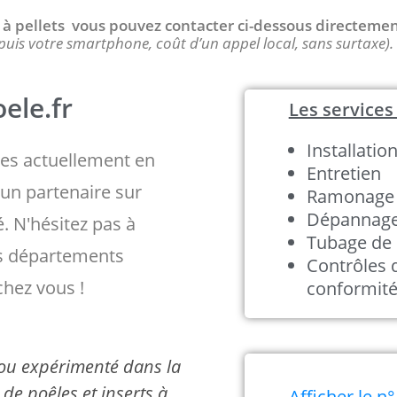
 / à pellets vous pouvez contacter ci-dessous directeme
puis votre smartphone, coût d’un appel local, sans surtaxe).
ele.fr
Les services 
Installatio
s actuellement en
Entretien
un partenaire sur
Ramonage
Dépannag
é. N'hésitez pas à
Tubage de 
es départements
Contrôles 
chez vous !
conformit
é ou expérimenté dans la
de poêles et inserts à
Afficher le n°