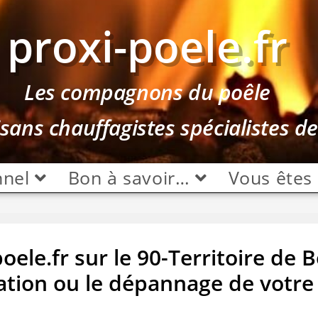
proxi-poele.fr
Les compagnons du poêle
isans chauffagistes spécialistes d
nnel
Bon à savoir…
Vous êtes
ele.fr sur le 90-Territoire de B
llation ou le dépannage de votre