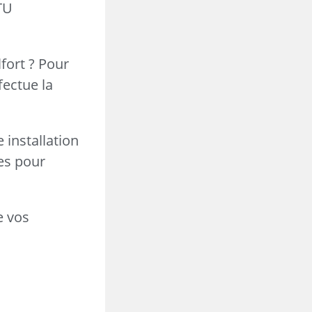
DTU
fort ? Pour
fectue la
 installation
es pour
e vos