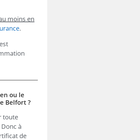
au moins en
surance
.
est
sommation
ien ou le
e Belfort ?
r toute
. Donc à
tificat de