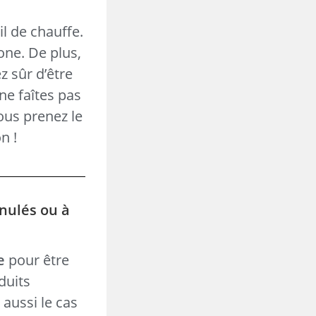
l de chauffe.
one. De plus,
z sûr d’être
ne faîtes pas
vous prenez le
n !
anulés ou à
e
pour être
duits
t aussi le cas