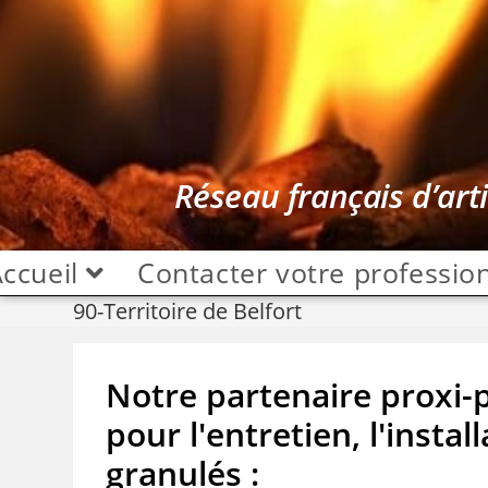
Réseau français d’art
ccueil
Contacter votre professio
90-Territoire de Belfort
Notre partenaire proxi-po
pour l'entretien, l'insta
granulés :