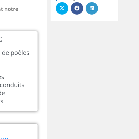
nt notre
:
n de poêles
es
conduits
de
és
 de