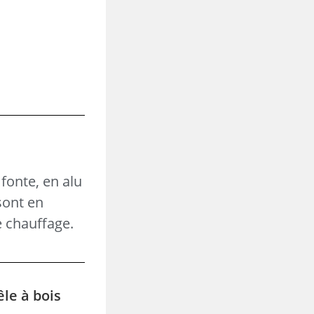
fonte, en alu
sont en
e chauffage.
êle à bois