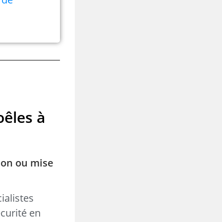
oêles à
ion ou mise
ialistes
curité en