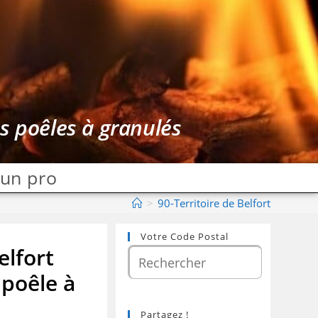
es poêles à granulés
 un pro
>
90-Territoire de Belfort
Votre Code Postal
elfort
 poêle à
Partagez !