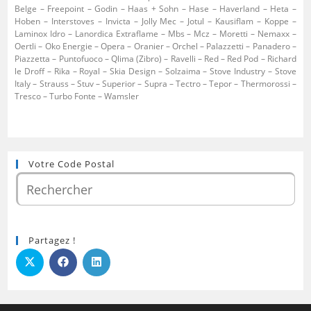
Belge – Freepoint – Godin – Haas + Sohn – Hase – Haverland – Heta –
Hoben – Interstoves – Invicta – Jolly Mec – Jotul – Kausiflam – Koppe –
Laminox Idro – Lanordica Extraflame – Mbs – Mcz – Moretti – Nemaxx –
Oertli – Oko Energie – Opera – Oranier – Orchel – Palazzetti – Panadero –
Piazzetta – Puntofuoco – Qlima (Zibro) – Ravelli – Red – Red Pod – Richard
le Droff – Rika – Royal – Skia Design – Solzaima – Stove Industry – Stove
Italy – Strauss – Stuv – Superior – Supra – Tectro – Tepor – Thermorossi –
Tresco – Turbo Fonte – Wamsler
Votre Code Postal
Partagez !