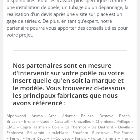
disponibilités. Pour les travaux plus spécifiques comme
une installation de poêle, un tubage ou un dépannage, la
réalisation d’un devis après une visite sur place est un
gage de sérieux. De plus, en tant qu’expert, notre
partenaire pourra vous apporter des conseils utiles pour
votre projet.
Nos partenaires sont en mesure
d'intervenir sur votre poêle ou votre
insert quelle qu'en soit la marque et
le modèle. Vous trouverez ci-dessous
les principaux fabricants que nous
avons référencé :
Alpenwood – Animo – Arce – Atlantic – Belleza – Bestove – Bosch –
Brisach – Bronpi – Cadel – Casatelli – Chazelles – Cheminées Philippe –
CMG – Cogra Harman – Cola – Cs Thermos – De Dietricht – Deville –
Ecoforest – Edilkamin – elm.leblanc – Emaflam – Eurostove – Fair France
– Ferroli – Fetm R’eco – FF-Concept – Fondis – Fonte Flamme – Franco