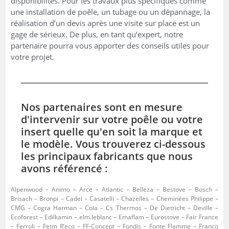
disponibilités. Pour les travaux plus spécifiques comme
une installation de poêle, un tubage ou un dépannage, la
réalisation d’un devis après une visite sur place est un
gage de sérieux. De plus, en tant qu’expert, notre
partenaire pourra vous apporter des conseils utiles pour
votre projet.
Nos partenaires sont en mesure
d'intervenir sur votre poêle ou votre
insert quelle qu'en soit la marque et
le modèle. Vous trouverez ci-dessous
les principaux fabricants que nous
avons référencé :
Alpenwood – Animo – Arce – Atlantic – Belleza – Bestove – Bosch –
Brisach – Bronpi – Cadel – Casatelli – Chazelles – Cheminées Philippe –
CMG – Cogra Harman – Cola – Cs Thermos – De Dietricht – Deville –
Ecoforest – Edilkamin – elm.leblanc – Emaflam – Eurostove – Fair France
– Ferroli – Fetm R’eco – FF-Concept – Fondis – Fonte Flamme – Franco