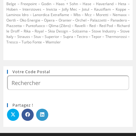
Belge – Freepoint – Godin – Haas + Sohn – Hase – Haverland – Heta –
Hoben – Interstoves – Invicta – Jolly Mec – Jotul – Kausiflam – Koppe –
Laminox Idro – Lanordica Extraflame – Mbs – Mcz – Moretti – Nemaxx –
Oertli – Oko Energie – Opera – Oranier – Orchel – Palazzetti – Panadero –
Piazzetta – Puntofuoco – Qlima (Zibro) – Ravelli – Red – Red Pod – Richard
le Droff – Rika – Royal – Skia Design – Solzaima – Stove Industry – Stove
Italy – Strauss – Stuv – Superior – Supra – Tectro – Tepor – Thermorossi –
Tresco – Turbo Fonte – Wamsler
Votre Code Postal
Partagez !