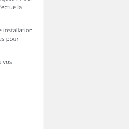
fectue la
 installation
es pour
e vos