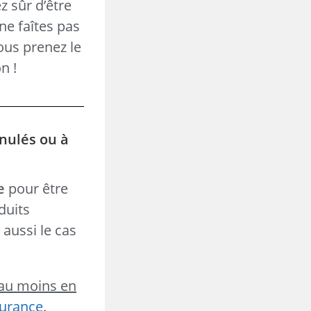
z sûr d’être
ne faîtes pas
vous prenez le
n !
anulés ou à
e
pour être
duits
t aussi le cas
au moins en
surance
.