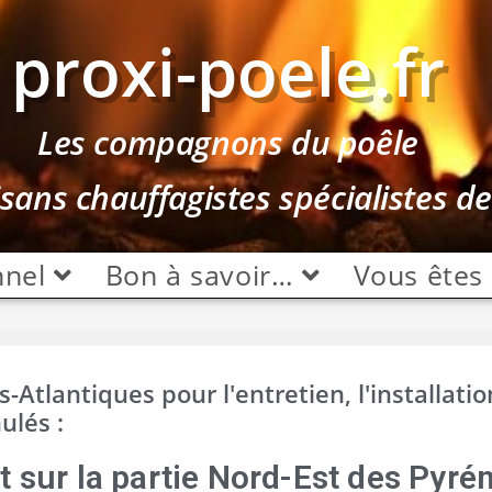
proxi-poele.fr
Les compagnons du poêle
isans chauffagistes spécialistes d
nnel
Bon à savoir…
Vous êtes
Atlantiques pour l'entretien, l'installatio
ulés :
t sur la partie Nord-Est des
Pyré