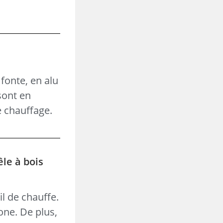
fonte, en alu
sont en
e chauffage.
êle à bois
l de chauffe.
one. De plus,