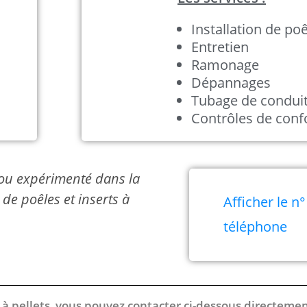
Installation de po
Entretien
Ramonage
Dépannages
Tubage de condui
Contrôles de conf
é ou expérimenté dans la
de poêles et inserts à
Afficher le n°
téléphone
 / à pellets vous pouvez contacter ci-dessous directeme