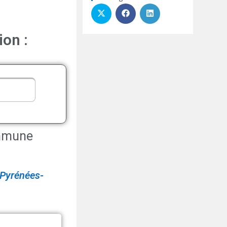
ion :
ommune
Pyrénées-