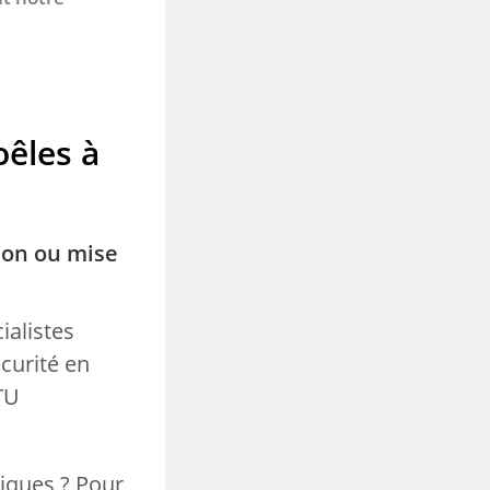
oêles à
ion ou mise
ialistes
curité en
DTU
iques ? Pour