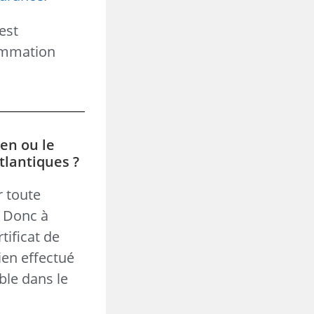
est
sommation
ien ou le
tlantiques ?
r toute
. Donc à
tificat de
ien effectué
ble dans le