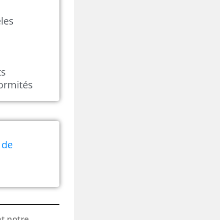
êles
ts
ormités
 de
nt notre