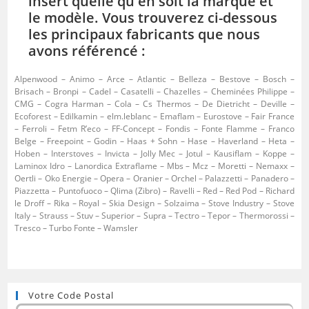
insert quelle qu'en soit la marque et
le modèle. Vous trouverez ci-dessous
les principaux fabricants que nous
avons référencé :
Alpenwood – Animo – Arce – Atlantic – Belleza – Bestove – Bosch –
Brisach – Bronpi – Cadel – Casatelli – Chazelles – Cheminées Philippe –
CMG – Cogra Harman – Cola – Cs Thermos – De Dietricht – Deville –
Ecoforest – Edilkamin – elm.leblanc – Emaflam – Eurostove – Fair France
– Ferroli – Fetm R’eco – FF-Concept – Fondis – Fonte Flamme – Franco
Belge – Freepoint – Godin – Haas + Sohn – Hase – Haverland – Heta –
Hoben – Interstoves – Invicta – Jolly Mec – Jotul – Kausiflam – Koppe –
Laminox Idro – Lanordica Extraflame – Mbs – Mcz – Moretti – Nemaxx –
Oertli – Oko Energie – Opera – Oranier – Orchel – Palazzetti – Panadero –
Piazzetta – Puntofuoco – Qlima (Zibro) – Ravelli – Red – Red Pod – Richard
le Droff – Rika – Royal – Skia Design – Solzaima – Stove Industry – Stove
Italy – Strauss – Stuv – Superior – Supra – Tectro – Tepor – Thermorossi –
Tresco – Turbo Fonte – Wamsler
Votre Code Postal