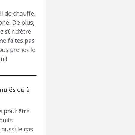
l de chauffe.
one. De plus,
z sûr d’être
ne faîtes pas
vous prenez le
n !
anulés ou à
e
pour être
duits
t aussi le cas