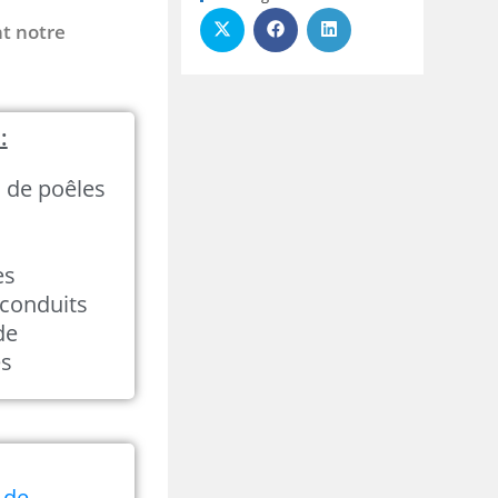
nt notre
:
n de poêles
es
conduits
de
és
 de