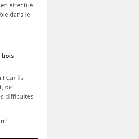
ien effectué
ble dans le
 bois
! Car ils
t, de
 difficultés
n !