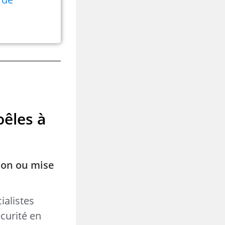
oêles à
ion ou mise
ialistes
curité en