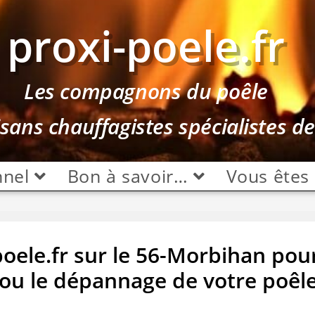
proxi-poele.fr
Les compagnons du poêle
isans chauffagistes spécialistes d
nnel
Bon à savoir…
Vous êtes
poele.fr sur le 56-Morbihan pou
on ou le dépannage de votre poêl