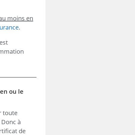
au moins en
surance
.
est
sommation
ien ou le
r toute
. Donc à
tificat de