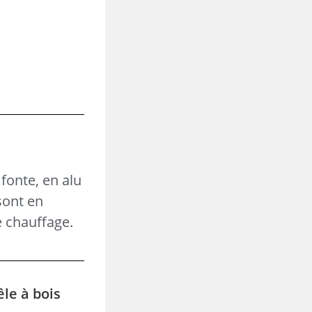
fonte, en alu
sont en
e chauffage.
êle à bois