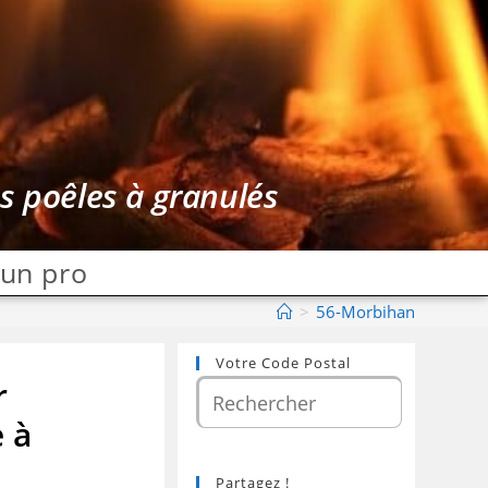
es poêles à granulés
 un pro
>
56-Morbihan
Votre Code Postal
r
e à
Partagez !