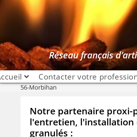
Réseau français d’art
ccueil
Contacter votre professio
56-Morbihan
Notre partenaire proxi-
l'entretien, l'installati
granulés :