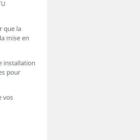
DTU
r que la
 la mise en
 installation
es pour
e vos