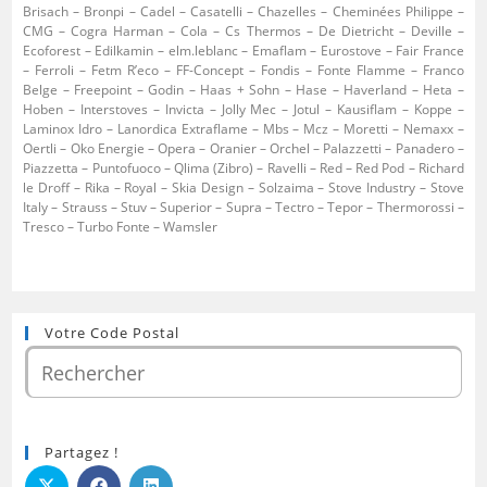
Brisach – Bronpi – Cadel – Casatelli – Chazelles – Cheminées Philippe –
CMG – Cogra Harman – Cola – Cs Thermos – De Dietricht – Deville –
Ecoforest – Edilkamin – elm.leblanc – Emaflam – Eurostove – Fair France
– Ferroli – Fetm R’eco – FF-Concept – Fondis – Fonte Flamme – Franco
Belge – Freepoint – Godin – Haas + Sohn – Hase – Haverland – Heta –
Hoben – Interstoves – Invicta – Jolly Mec – Jotul – Kausiflam – Koppe –
Laminox Idro – Lanordica Extraflame – Mbs – Mcz – Moretti – Nemaxx –
Oertli – Oko Energie – Opera – Oranier – Orchel – Palazzetti – Panadero –
Piazzetta – Puntofuoco – Qlima (Zibro) – Ravelli – Red – Red Pod – Richard
le Droff – Rika – Royal – Skia Design – Solzaima – Stove Industry – Stove
Italy – Strauss – Stuv – Superior – Supra – Tectro – Tepor – Thermorossi –
Tresco – Turbo Fonte – Wamsler
Votre Code Postal
Partagez !