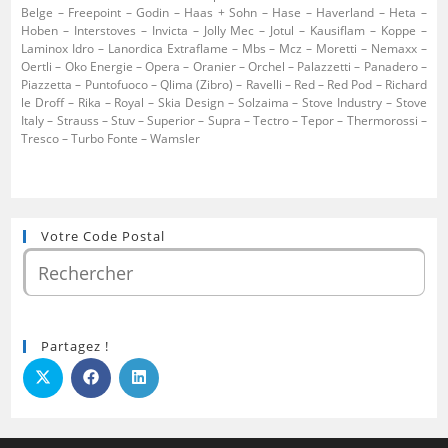
Belge – Freepoint – Godin – Haas + Sohn – Hase – Haverland – Heta –
Hoben – Interstoves – Invicta – Jolly Mec – Jotul – Kausiflam – Koppe –
Laminox Idro – Lanordica Extraflame – Mbs – Mcz – Moretti – Nemaxx –
Oertli – Oko Energie – Opera – Oranier – Orchel – Palazzetti – Panadero –
Piazzetta – Puntofuoco – Qlima (Zibro) – Ravelli – Red – Red Pod – Richard
le Droff – Rika – Royal – Skia Design – Solzaima – Stove Industry – Stove
Italy – Strauss – Stuv – Superior – Supra – Tectro – Tepor – Thermorossi –
Tresco – Turbo Fonte – Wamsler
Votre Code Postal
Partagez !