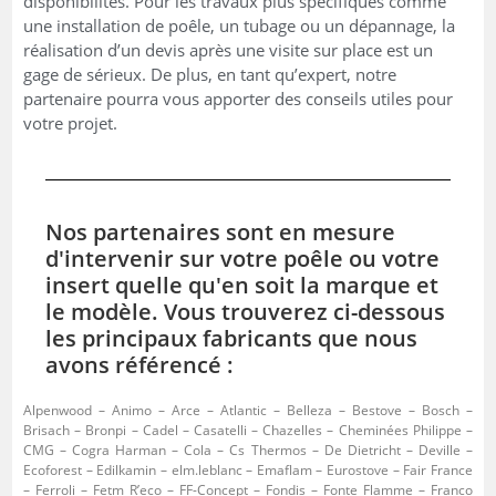
disponibilités. Pour les travaux plus spécifiques comme
une installation de poêle, un tubage ou un dépannage, la
réalisation d’un devis après une visite sur place est un
gage de sérieux. De plus, en tant qu’expert, notre
partenaire pourra vous apporter des conseils utiles pour
votre projet.
Nos partenaires sont en mesure
d'intervenir sur votre poêle ou votre
insert quelle qu'en soit la marque et
le modèle. Vous trouverez ci-dessous
les principaux fabricants que nous
avons référencé :
Alpenwood – Animo – Arce – Atlantic – Belleza – Bestove – Bosch –
Brisach – Bronpi – Cadel – Casatelli – Chazelles – Cheminées Philippe –
CMG – Cogra Harman – Cola – Cs Thermos – De Dietricht – Deville –
Ecoforest – Edilkamin – elm.leblanc – Emaflam – Eurostove – Fair France
– Ferroli – Fetm R’eco – FF-Concept – Fondis – Fonte Flamme – Franco