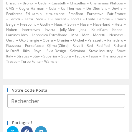
Brisach – Bronpi – Cadel – Casatelli – Chazelles – Cheminées Philippe –
CMG – Cogra Harman – Cola – Cs Thermos – De Dietricht – Deville –
Ecoforest – Edilkamin – elm.leblanc – Emaflam – Eurostove – Fair France
– Ferroli – Fetm R’eco – FF-Concept – Fondis – Fonte Flamme – Franco
Belge – Freepoint – Godin – Haas + Sohn – Hase – Haverland – Heta –
Hoben – Interstoves – Invicta – Jolly Mec – Jotul – Kausiflam – Koppe –
Laminox Idro – Lanordica Extraflame – Mbs – Mcz – Moretti – Nemaxx –
Oertli – Oko Energie – Opera – Oranier – Orchel – Palazzetti – Panadero –
Piazzetta – Puntofuoco – Qlima (Zibro) – Ravelli – Red – Red Pod – Richard
le Droff – Rika – Royal – Skia Design – Solzaima – Stove Industry – Stove
Italy – Strauss – Stuv – Superior – Supra – Tectro – Tepor – Thermorossi –
Tresco – Turbo Fonte – Wamsler
Votre Code Postal
Partagez !