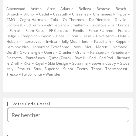
Alpenwood – Animo – Arce – Atlantic – Belleza – Bestove – Bosch –
Brisach – Bronpi – Cadel – Casatelli – Chazelles – Cheminées Philippe –
CMG – Cogra Harman – Cola – Cs Thermos – De Dietricht – Deville –
Ecoforest – Edilkamin – elm.leblanc – Emaflam – Eurostove – Fair France
– Ferroli – Fetm R’eco – FF-Concept – Fondis – Fonte Flamme – Franco
Belge – Freepoint – Godin – Haas + Sohn – Hase – Haverland – Heta –
Hoben – Interstoves – Invicta – Jolly Mec – Jotul – Kausiflam – Koppe –
Laminox Idro – Lanordica Extraflame – Mbs – Mcz – Moretti – Nemaxx –
Oertli – Oko Energie – Opera – Oranier – Orchel – Palazzetti – Panadero –
Piazzetta – Puntofuoco – Qlima (Zibro) – Ravelli – Red – Red Pod – Richard
le Droff – Rika – Royal – Skia Design – Solzaima – Stove Industry – Stove
Italy – Strauss – Stuv – Superior – Supra – Tectro – Tepor – Thermorossi –
Tresco – Turbo Fonte – Wamsler
Votre Code Postal