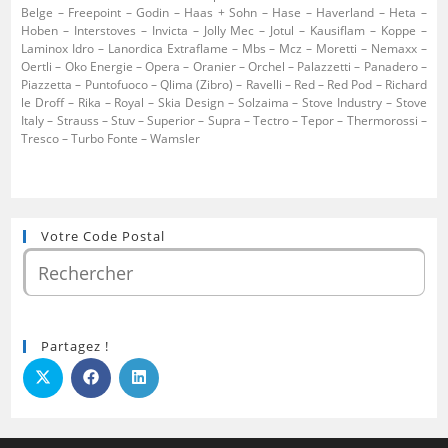
Belge – Freepoint – Godin – Haas + Sohn – Hase – Haverland – Heta –
Hoben – Interstoves – Invicta – Jolly Mec – Jotul – Kausiflam – Koppe –
Laminox Idro – Lanordica Extraflame – Mbs – Mcz – Moretti – Nemaxx –
Oertli – Oko Energie – Opera – Oranier – Orchel – Palazzetti – Panadero –
Piazzetta – Puntofuoco – Qlima (Zibro) – Ravelli – Red – Red Pod – Richard
le Droff – Rika – Royal – Skia Design – Solzaima – Stove Industry – Stove
Italy – Strauss – Stuv – Superior – Supra – Tectro – Tepor – Thermorossi –
Tresco – Turbo Fonte – Wamsler
Votre Code Postal
Partagez !