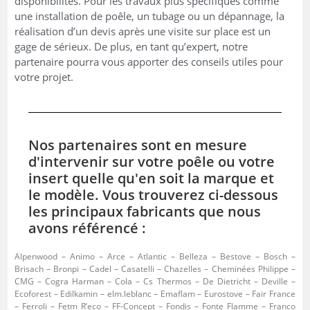
disponibilités. Pour les travaux plus spécifiques comme
une installation de poêle, un tubage ou un dépannage, la
réalisation d’un devis après une visite sur place est un
gage de sérieux. De plus, en tant qu’expert, notre
partenaire pourra vous apporter des conseils utiles pour
votre projet.
Nos partenaires sont en mesure
d'intervenir sur votre poêle ou votre
insert quelle qu'en soit la marque et
le modèle. Vous trouverez ci-dessous
les principaux fabricants que nous
avons référencé :
Alpenwood – Animo – Arce – Atlantic – Belleza – Bestove – Bosch –
Brisach – Bronpi – Cadel – Casatelli – Chazelles – Cheminées Philippe –
CMG – Cogra Harman – Cola – Cs Thermos – De Dietricht – Deville –
Ecoforest – Edilkamin – elm.leblanc – Emaflam – Eurostove – Fair France
– Ferroli – Fetm R’eco – FF-Concept – Fondis – Fonte Flamme – Franco