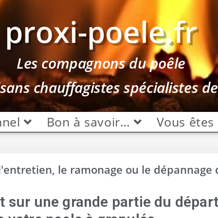
proxi-poele.fr
Les compagnons du poêle
isans chauffagistes spécialistes d
nnel
Bon à savoir…
Vous êtes
 l'entretien, le ramonage ou le dépannage 
nt sur une grande partie du dépa