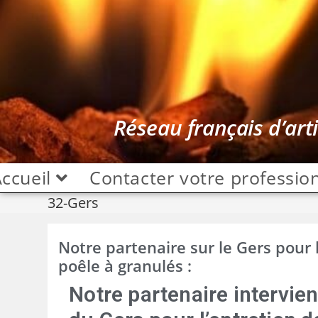
Réseau français d’art
ccueil
Contacter votre professio
32-Gers
Notre partenaire sur le Gers pour
poêle à granulés :
Notre partenaire intervie