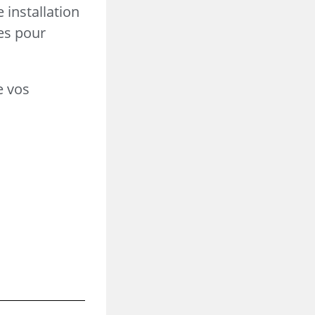
 installation
es pour
e vos