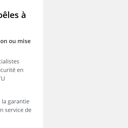
oêles à
ion ou mise
ialistes
curité en
DTU
la garantie
en service de