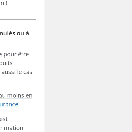
n !
anulés ou à
e
pour être
duits
t aussi le cas
au moins en
surance
.
est
sommation