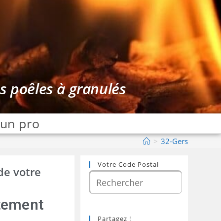
es poêles à granulés
 un pro
>
32-Gers
Votre Code Postal
de votre
rtement
Partagez !