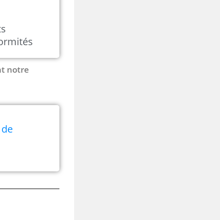
ts
ormités
nt notre
 de