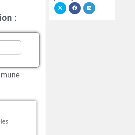
ion :
ommune
êles