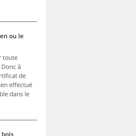
ien ou le
r toute
. Donc à
tificat de
ien effectué
ble dans le
 bois