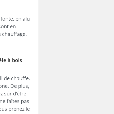
fonte, en alu
sont en
e chauffage.
êle à bois
l de chauffe.
one. De plus,
z sûr d’être
ne faîtes pas
vous prenez le