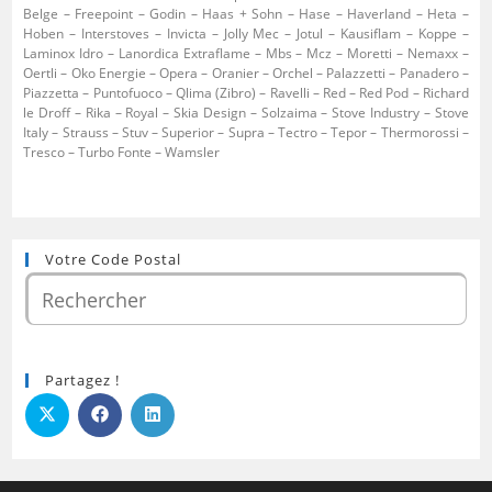
Belge – Freepoint – Godin – Haas + Sohn – Hase – Haverland – Heta –
Hoben – Interstoves – Invicta – Jolly Mec – Jotul – Kausiflam – Koppe –
Laminox Idro – Lanordica Extraflame – Mbs – Mcz – Moretti – Nemaxx –
Oertli – Oko Energie – Opera – Oranier – Orchel – Palazzetti – Panadero –
Piazzetta – Puntofuoco – Qlima (Zibro) – Ravelli – Red – Red Pod – Richard
le Droff – Rika – Royal – Skia Design – Solzaima – Stove Industry – Stove
Italy – Strauss – Stuv – Superior – Supra – Tectro – Tepor – Thermorossi –
Tresco – Turbo Fonte – Wamsler
Votre Code Postal
Partagez !