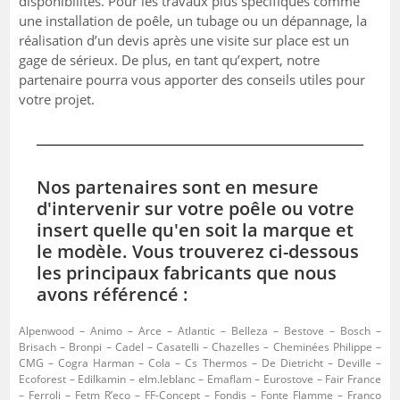
disponibilités. Pour les travaux plus spécifiques comme
une installation de poêle, un tubage ou un dépannage, la
réalisation d’un devis après une visite sur place est un
gage de sérieux. De plus, en tant qu’expert, notre
partenaire pourra vous apporter des conseils utiles pour
votre projet.
Nos partenaires sont en mesure
d'intervenir sur votre poêle ou votre
insert quelle qu'en soit la marque et
le modèle. Vous trouverez ci-dessous
les principaux fabricants que nous
avons référencé :
Alpenwood – Animo – Arce – Atlantic – Belleza – Bestove – Bosch –
Brisach – Bronpi – Cadel – Casatelli – Chazelles – Cheminées Philippe –
CMG – Cogra Harman – Cola – Cs Thermos – De Dietricht – Deville –
Ecoforest – Edilkamin – elm.leblanc – Emaflam – Eurostove – Fair France
– Ferroli – Fetm R’eco – FF-Concept – Fondis – Fonte Flamme – Franco