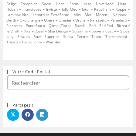
Belge – Freepoint – Godin – Haas + Sohn – Hase – Haverland – Heta –
Hoben – Interstoves – Invicta – Jolly Mec – Jotul – Kausiflam – Koppe –
Laminox Idro – Lanordica Extraflame – Mbs – Mcz – Moretti – Nemaxx –
Oertli – Oko Energie – Opera – Oranier – Orchel – Palazzetti – Panadero –
Piazzetta – Puntofuoco – Qlima (Zibro) – Ravelli – Red – Red Pod – Richard
le Droff – Rika – Royal – Skia Design – Solzaima – Stove Industry – Stove
Italy – Strauss – Stuv – Superior – Supra – Tectro – Tepor – Thermorossi –
Tresco – Turbo Fonte – Wamsler
Votre Code Postal
Partagez !