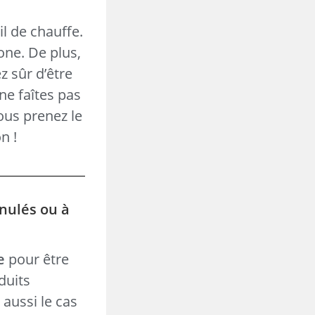
l de chauffe.
one. De plus,
z sûr d’être
ne faîtes pas
vous prenez le
n !
anulés ou à
e
pour être
duits
t aussi le cas