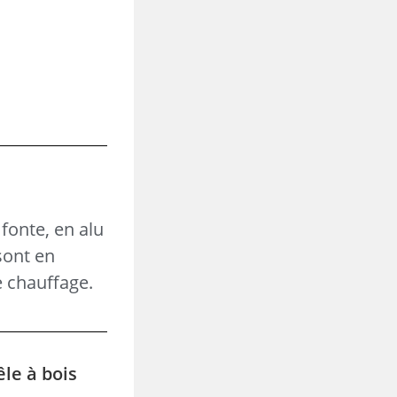
fonte, en alu
sont en
e chauffage.
êle à bois