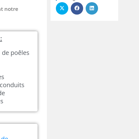
nt notre
:
n de poêles
es
conduits
de
és
 de