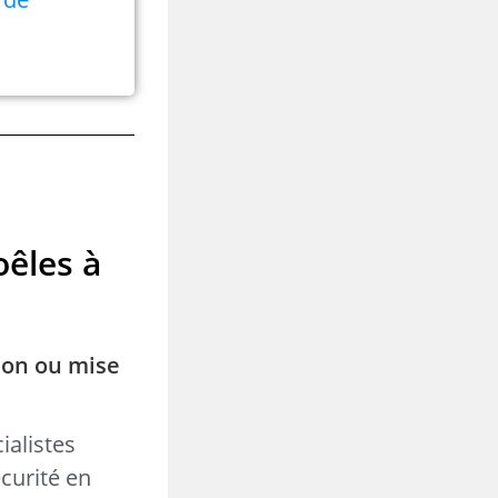
oêles à
ion ou mise
ialistes
curité en