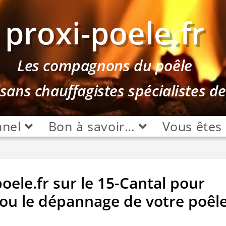
proxi-poele.fr
Les compagnons du poêle
isans chauffagistes spécialistes d
nnel
Bon à savoir…
Vous êtes
oele.fr sur le 15-Cantal pour
on ou le dépannage de votre poêl