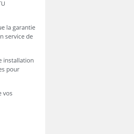
DTU
e la garantie
en service de
 installation
es pour
e vos