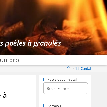
es poêles à granulés
 un pro
>
15-Cantal
Votre Code Postal
e à
Partagez !