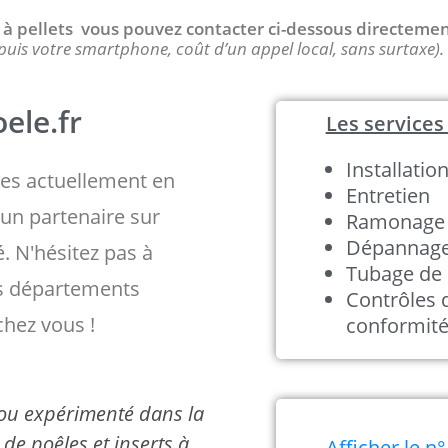
 / à pellets vous pouvez contacter ci-dessous directeme
puis votre smartphone, coût d’un appel local, sans surtaxe).
ele.fr
Les services 
Installatio
s actuellement en
Entretien
un partenaire sur
Ramonage
Dépannag
é. N'hésitez pas à
Tubage de 
es départements
Contrôles 
chez vous !
conformit
é ou expérimenté dans la
de poêles et inserts à
Afficher le n°