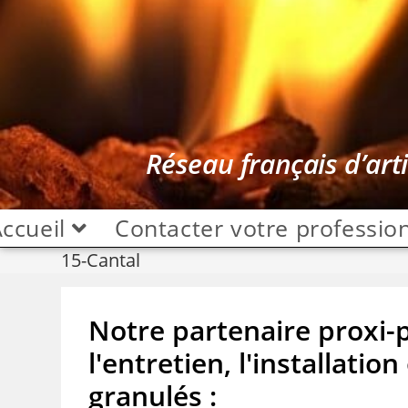
Réseau français d’art
ccueil
Contacter votre professio
15-Cantal
Notre partenaire proxi-p
l'entretien, l'installati
granulés :