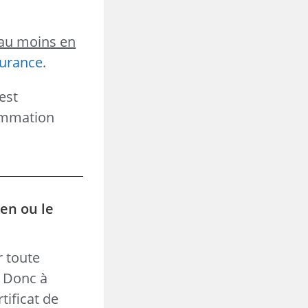
au moins en
surance
.
est
sommation
ien ou le
r toute
. Donc à
tificat de