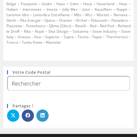
Belge – Freepoint – Godin – Haas + Sohn – Hase – Haverland – Heta –
Hoben – Interstoves – Invicta – Jolly Mec – Jotul – Kausiflam – Koppe –
Laminox Idro – Lanordica Extraflame – Mbs – Mcz – Moretti – Nemaxx –
Oertli – Oko Energie – Opera – Oranier – Orchel – Palazzetti – Panadero –
Piazzetta – Puntofuoco – Qlima (Zibro) – Ravelli – Red – Red Pod – Richard
le Droff – Rika – Royal – Skia Design – Solzaima – Stove Industry – Stove
Italy – Strauss – Stuv – Superior – Supra – Tectro – Tepor – Thermorossi –
Tresco – Turbo Fonte – Wamsler
Votre Code Postal
Partagez !