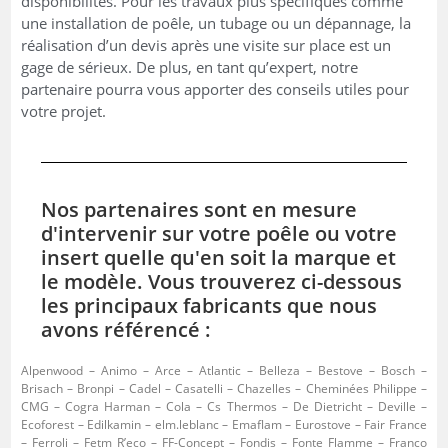
disponibilités. Pour les travaux plus spécifiques comme
une installation de poêle, un tubage ou un dépannage, la
réalisation d’un devis après une visite sur place est un
gage de sérieux. De plus, en tant qu’expert, notre
partenaire pourra vous apporter des conseils utiles pour
votre projet.
Nos partenaires sont en mesure
d'intervenir sur votre poêle ou votre
insert quelle qu'en soit la marque et
le modèle. Vous trouverez ci-dessous
les principaux fabricants que nous
avons référencé :
Alpenwood – Animo – Arce – Atlantic – Belleza – Bestove – Bosch –
Brisach – Bronpi – Cadel – Casatelli – Chazelles – Cheminées Philippe –
CMG – Cogra Harman – Cola – Cs Thermos – De Dietricht – Deville –
Ecoforest – Edilkamin – elm.leblanc – Emaflam – Eurostove – Fair France
– Ferroli – Fetm R’eco – FF-Concept – Fondis – Fonte Flamme – Franco