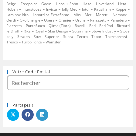
Belge – Freepoint – Godin – Haas + Sohn – Hase – Haverland – Heta –
Hoben – Interstoves – Invicta – Jolly Mec – Jotul – Kausiflam – Koppe –
Laminox Idro – Lanordica Extraflame – Mbs – Mcz – Moretti – Nemaxx –
Oertli – Oko Energie – Opera – Oranier – Orchel – Palazzetti – Panadero –
Piazzetta – Puntofuoco – Qlima (Zibro) – Ravelli – Red – Red Pod – Richard
le Droff – Rika – Royal – Skia Design – Solzaima – Stove Industry – Stove
Italy – Strauss – Stuv – Superior – Supra – Tectro – Tepor – Thermorossi –
Tresco – Turbo Fonte – Wamsler
Votre Code Postal
Partagez !