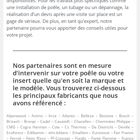
disponibilités. Pour les travaux plus spécifiques comme
une installation de poêle, un tubage ou un dépannage, la
réalisation d’un devis après une visite sur place est un
gage de sérieux. De plus, en tant qu’expert, notre
partenaire pourra vous apporter des conseils utiles pour
votre projet.
Nos partenaires sont en mesure
d'intervenir sur votre poêle ou votre
insert quelle qu'en soit la marque et
le modèle. Vous trouverez ci-dessous
les principaux fabricants que nous
avons référencé :
Alpenwood – Animo – Arce – Atlantic – Belleza – Bestove – Bosch –
Brisach – Bronpi – Cadel – Casatelli – Chazelles – Cheminées Philippe –
CMG – Cogra Harman – Cola – Cs Thermos – De Dietricht – Deville –
Ecoforest – Edilkamin – elm.leblanc – Emaflam – Eurostove – Fair France
– Ferroli – Fetm R’eco – FF-Concept – Fondis – Fonte Flamme – Franco