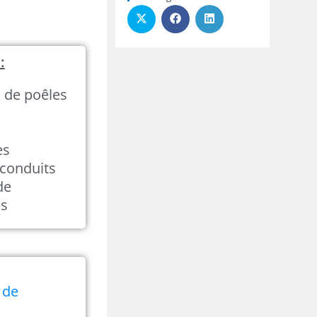
:
n de poêles
es
conduits
de
és
 de