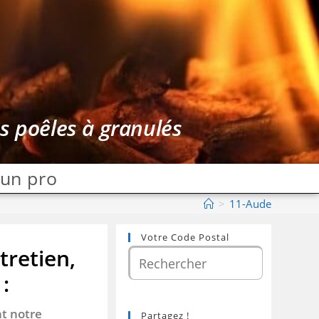
es poêles à granulés
 un pro
>
11-Aude
Votre Code Postal
tretien,
:
nt notre
Partagez !