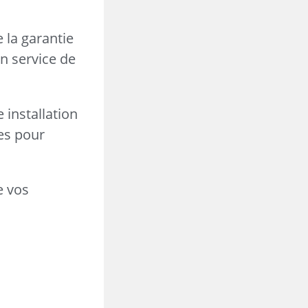
 la garantie
en service de
 installation
es pour
e vos