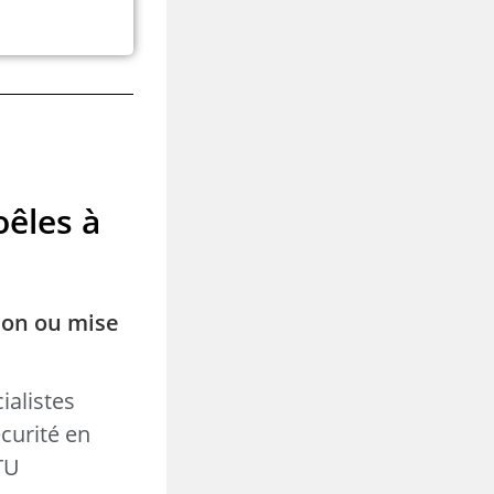
oêles à
ion ou mise
ialistes
curité en
DTU