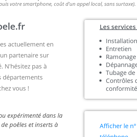
puis votre smartphone, coût d’un appel local, sans surtaxe).
ele.fr
Les services 
Installatio
s actuellement en
Entretien
un partenaire sur
Ramonage
Dépannag
é. N'hésitez pas à
Tubage de 
es départements
Contrôles 
chez vous !
conformit
é ou expérimenté dans la
de poêles et inserts à
Afficher le n°
téléphone