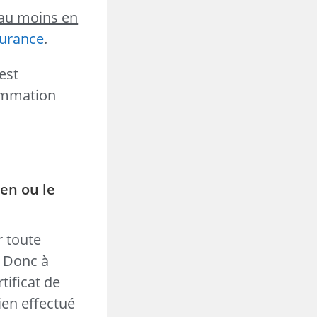
au moins en
surance
.
est
sommation
ien ou le
r toute
. Donc à
tificat de
ien effectué