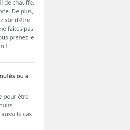
l de chauffe.
one. De plus,
z sûr d’être
ne faîtes pas
vous prenez le
n !
anulés ou à
e
pour être
duits
t aussi le cas