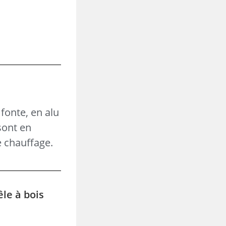
fonte, en alu
sont en
e chauffage.
êle à bois