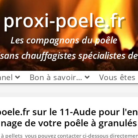
proxi-poele.fr
Les compagnons du poêle
isans chauffagistes spécialistes d
nnel
Bon à savoir…
Vous êtes
oele.fr sur le 11-Aude pour l'en
nnage de votre poêle à granulés 
 / à pellets vous pouvez contacter ci-dessous directeme