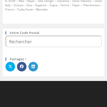
le Droff – Rika – Royal – Skia Design – Solzaima – Stove Industry – Stove
Italy – Strauss – Stuv – Superior – Supra – Tectro – Tepor – Thermorossi –
Tresco – Turbo Fonte – Wamsler
Votre Code Postal
Partagez !