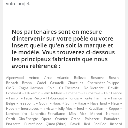
votre projet.
Nos partenaires sont en mesure
d'intervenir sur votre poêle ou votre
insert quelle qu'en soit la marque et
le modèle. Vous trouverez ci-dessous
les principaux fabricants que nous
avons référencé :
Alpenwood – Animo – Arce – Atlantic – Belleza – Bestove – Bosch –
Brisach – Bronpi – Cadel – Casatelli – Chazelles – Cheminées Philippe –
CMG – Cogra Harman – Cola – Cs Thermos – De Dietricht – Deville –
Ecoforest – Edilkamin – elm.leblanc – Emaflam – Eurostove – Fair France
– Ferroli – Fetm R’eco – FF-Concept – Fondis – Fonte Flamme – Franco
Belge – Freepoint – Godin – Haas + Sohn – Hase – Haverland – Heta –
Hoben – Interstoves – Invicta – Jolly Mec – Jotul – Kausiflam – Koppe –
Laminox Idro – Lanordica Extraflame – Mbs – Mcz – Moretti – Nemaxx –
Oertli – Oko Energie – Opera – Oranier – Orchel – Palazzetti – Panadero –
Piazzetta – Puntofuoco – Qlima (Zibro) – Ravelli – Red – Red Pod – Richard