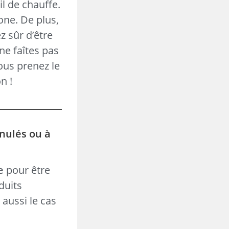
l de chauffe.
one. De plus,
z sûr d’être
ne faîtes pas
vous prenez le
n !
anulés ou à
e
pour être
duits
t aussi le cas