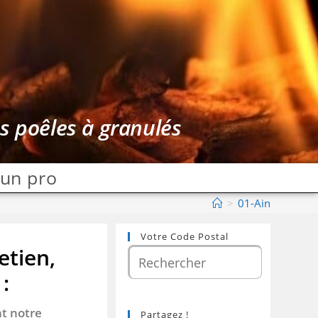
es poêles à granulés
 un pro
>
01-Ain
Votre Code Postal
etien,
:
nt notre
Partagez !