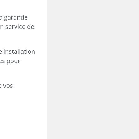
a garantie
en service de
 installation
es pour
e vos