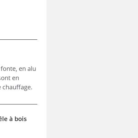
fonte, en alu
sont en
e chauffage.
êle à bois