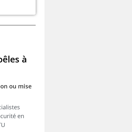
oêles à
ion ou mise
ialistes
curité en
DTU