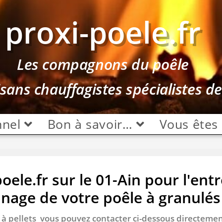
proxi-poele.fr
Les compagnons du poêle
isans chauffagistes spécialistes d
nnel
Bon à savoir…
Vous êtes
ele.fr sur le 01-Ain pour l'entr
nnage de votre poêle à granulés 
 / à pellets vous pouvez contacter ci-dessous directeme