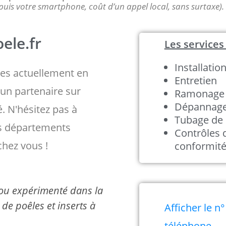
puis votre smartphone, coût d’un appel local, sans surtaxe).
ele.fr
Les services 
Installatio
s actuellement en
Entretien
un partenaire sur
Ramonage
Dépannag
é. N'hésitez pas à
Tubage de 
es départements
Contrôles 
chez vous !
conformit
é ou expérimenté dans la
de poêles et inserts à
Afficher le n°
téléphone