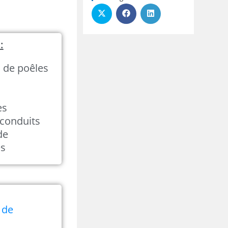
:
n de poêles
es
conduits
de
és
 de