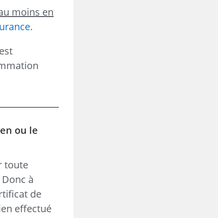
au moins en
surance
.
est
sommation
ien ou le
r toute
. Donc à
tificat de
ien effectué