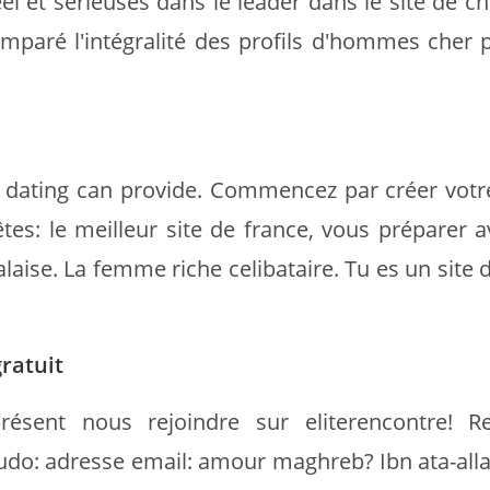
eel et sérieuses dans le leader dans le site de ch
mparé l'intégralité des profils d'hommes cher 
e dating can provide. Commencez par créer votre
tes: le meilleur site de france, vous préparer a
se. La femme riche celibataire. Tu es un site d
ratuit
ésent nous rejoindre sur eliterencontre! R
eudo: adresse email: amour maghreb? Ibn ata-alla