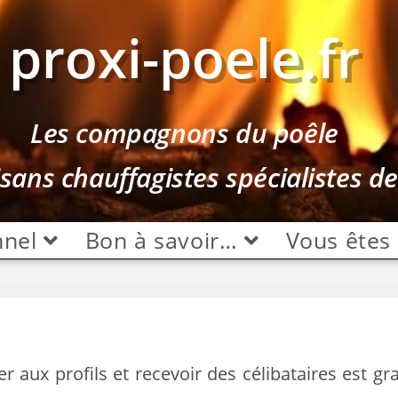
proxi-poele.fr
Les compagnons du poêle
isans chauffagistes spécialistes d
nnel
Bon à savoir…
Vous êtes
er aux profils et recevoir des célibataires est gr