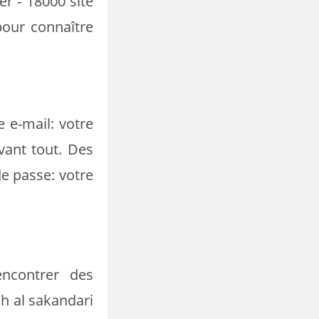
er - 18000 site
pour connaître
 e-mail: votre
vant tout. Des
e passe: votre
encontrer des
h al sakandari