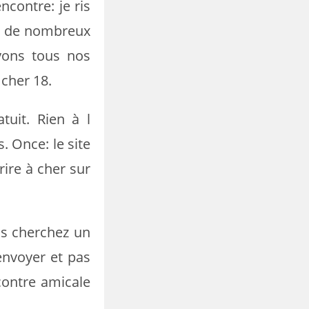
contre: je ris
te de nombreux
oyons tous nos
 cher 18.
tuit. Rien à l
. Once: le site
rire à cher sur
us cherchez un
envoyer et pas
ncontre amicale