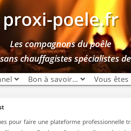
proxi-poele.fr
Les compagnons du poêle
isans chauffagistes spécialistes d
nnel
Bon à savoir…
Vous êtes
st
s pour faire une plateforme professionnelle tra