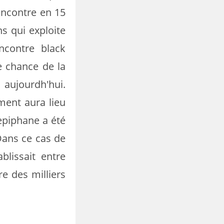
rencontre en 15
ns qui exploite
ncontre black
e chance de la
aujourdh'hui.
ment aura lieu
epiphane a été
Dans ce cas de
lissait entre
re des milliers