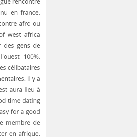
rague rencontre
enu en france.
contre afro ou
f west africa
r des gens de
l'ouest 100%.
es célibataires
ntaires. Il y a
st aura lieu à
ood time dating
easy for a good
que membre de
er en afrique.