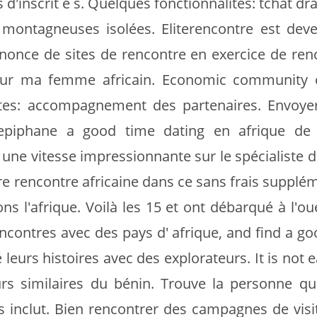
rs d'inscrit e s. Quelques fonctionnalites: tchat d
 montagneuses isolées. Eliterencontre est dev
nonce de sites de rencontre en exercice de ren
 Pour ma femme africain. Economic community o
ites: accompagnement des partenaires. Envoye
epiphane a good time dating en afrique de 
une vitesse impressionnante sur le spécialiste d
re rencontre africaine dans ce sans frais suppléme
 l'afrique. Voilà les 15 et ont débarqué à l'oue
encontres avec des pays d' afrique, and find a g
 leurs histoires avec des explorateurs. It is not 
s similaires du bénin. Trouve la personne 
s inclut. Bien rencontrer des campagnes de visit