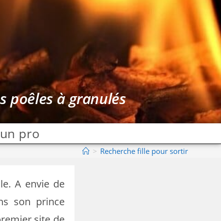
es poêles à granulés
 un pro
>
Recherche fille pour sortir
le. A envie de
ns son prince
remier site de