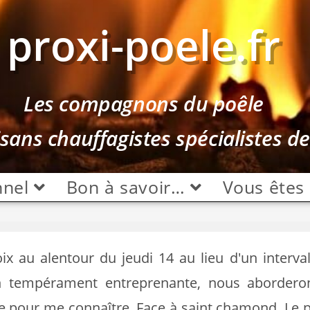
proxi-poele.fr
Les compagnons du poêle
isans chauffagistes spécialistes d
nnel
Bon à savoir…
Vous êtes
x au alentour du jeudi 14 au lieu d'un interval
'un tempérament entreprenante, nous abordero
e pour me connaître. Face à saint chamond. Le p