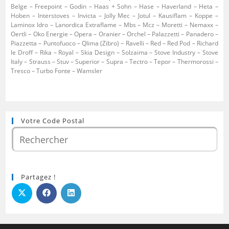
Belge – Freepoint – Godin – Haas + Sohn – Hase – Haverland – Heta –
Hoben – Interstoves – Invicta – Jolly Mec – Jotul – Kausiflam – Koppe –
Laminox Idro – Lanordica Extraflame – Mbs – Mcz – Moretti – Nemaxx –
Oertli – Oko Energie – Opera – Oranier – Orchel – Palazzetti – Panadero –
Piazzetta – Puntofuoco – Qlima (Zibro) – Ravelli – Red – Red Pod – Richard
le Droff – Rika – Royal – Skia Design – Solzaima – Stove Industry – Stove
Italy – Strauss – Stuv – Superior – Supra – Tectro – Tepor – Thermorossi –
Tresco – Turbo Fonte – Wamsler
Votre Code Postal
Partagez !