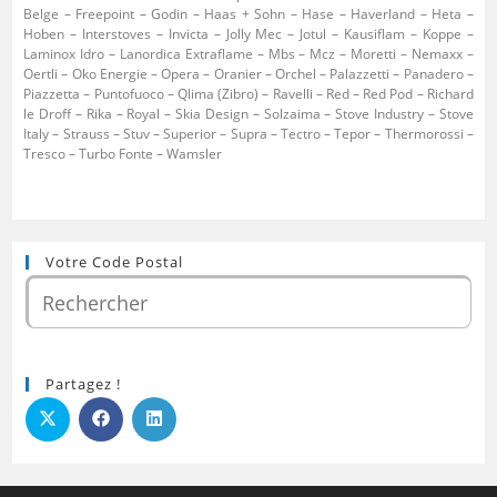
Belge – Freepoint – Godin – Haas + Sohn – Hase – Haverland – Heta –
Hoben – Interstoves – Invicta – Jolly Mec – Jotul – Kausiflam – Koppe –
Laminox Idro – Lanordica Extraflame – Mbs – Mcz – Moretti – Nemaxx –
Oertli – Oko Energie – Opera – Oranier – Orchel – Palazzetti – Panadero –
Piazzetta – Puntofuoco – Qlima (Zibro) – Ravelli – Red – Red Pod – Richard
le Droff – Rika – Royal – Skia Design – Solzaima – Stove Industry – Stove
Italy – Strauss – Stuv – Superior – Supra – Tectro – Tepor – Thermorossi –
Tresco – Turbo Fonte – Wamsler
Votre Code Postal
Partagez !