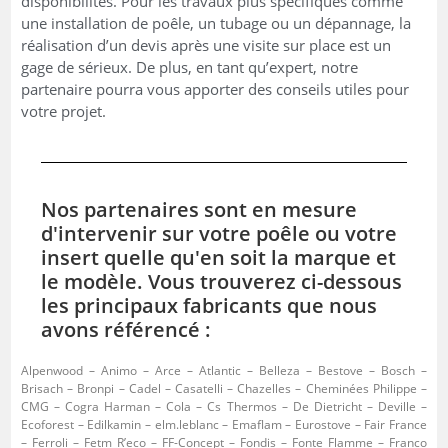
disponibilités. Pour les travaux plus spécifiques comme
une installation de poêle, un tubage ou un dépannage, la
réalisation d’un devis après une visite sur place est un
gage de sérieux. De plus, en tant qu’expert, notre
partenaire pourra vous apporter des conseils utiles pour
votre projet.
Nos partenaires sont en mesure
d'intervenir sur votre poêle ou votre
insert quelle qu'en soit la marque et
le modèle. Vous trouverez ci-dessous
les principaux fabricants que nous
avons référencé :
Alpenwood – Animo – Arce – Atlantic – Belleza – Bestove – Bosch –
Brisach – Bronpi – Cadel – Casatelli – Chazelles – Cheminées Philippe –
CMG – Cogra Harman – Cola – Cs Thermos – De Dietricht – Deville –
Ecoforest – Edilkamin – elm.leblanc – Emaflam – Eurostove – Fair France
– Ferroli – Fetm R’eco – FF-Concept – Fondis – Fonte Flamme – Franco