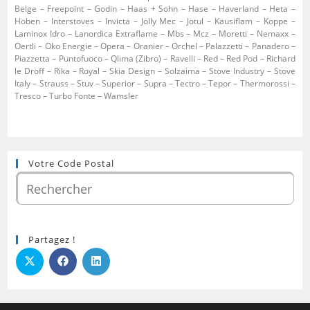
Belge – Freepoint – Godin – Haas + Sohn – Hase – Haverland – Heta –
Hoben – Interstoves – Invicta – Jolly Mec – Jotul – Kausiflam – Koppe –
Laminox Idro – Lanordica Extraflame – Mbs – Mcz – Moretti – Nemaxx –
Oertli – Oko Energie – Opera – Oranier – Orchel – Palazzetti – Panadero –
Piazzetta – Puntofuoco – Qlima (Zibro) – Ravelli – Red – Red Pod – Richard
le Droff – Rika – Royal – Skia Design – Solzaima – Stove Industry – Stove
Italy – Strauss – Stuv – Superior – Supra – Tectro – Tepor – Thermorossi –
Tresco – Turbo Fonte – Wamsler
Votre Code Postal
Partagez !