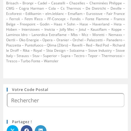
Brisach – Bronpi – Cadel – Casatelli – Chazelles – Cheminées Philippe –
CMG – Cogra Harman – Cola – Cs Thermos – De Dietricht – Deville –
Ecoforest – Edilkamin – elm.leblanc – Emaflam – Eurostove – Fair France
– Ferroli – Fetm R’eco – FF-Concept – Fondis – Fonte Flamme – Franco
Belge – Freepoint – Godin – Haas + Sohn – Hase – Haverland – Heta –
Hoben – Interstoves – Invicta – Jolly Mec – Jotul – Kausiflam – Koppe –
Laminox Idro – Lanordica Extraflame – Mbs – Mcz – Moretti – Nemaxx –
Oertli – Oko Energie – Opera – Oranier – Orchel – Palazzetti – Panadero –
Piazzetta – Puntofuoco – Qlima (Zibro) – Ravelli – Red – Red Pod – Richard
le Droff – Rika – Royal – Skia Design – Solzaima – Stove Industry – Stove
Italy – Strauss – Stuv – Superior – Supra – Tectro – Tepor – Thermorossi –
Tresco – Turbo Fonte – Wamsler
Votre Code Postal
Partagez !