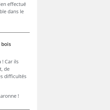
ien effectué
ble dans le
 bois
! Car ils
t, de
 difficultés
Garonne !