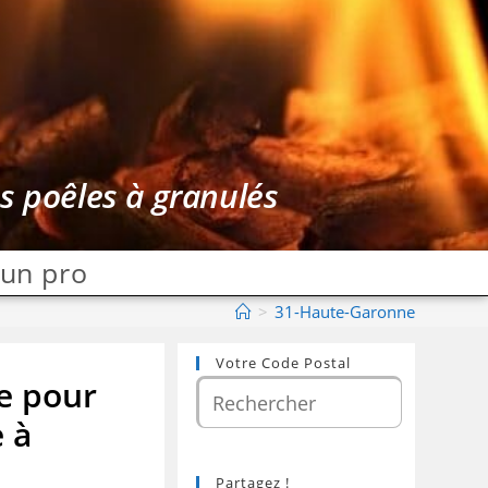
es poêles à granulés
 un pro
>
31-Haute-Garonne
Votre Code Postal
ne pour
e à
Partagez !