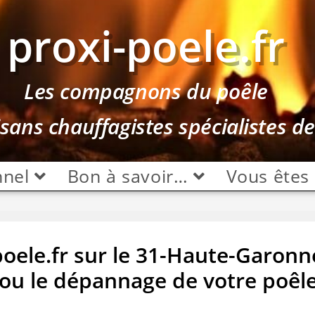
proxi-poele.fr
Les compagnons du poêle
isans chauffagistes spécialistes d
nnel
Bon à savoir…
Vous êtes
poele.fr sur le 31-Haute-Garon
on ou le dépannage de votre poêl