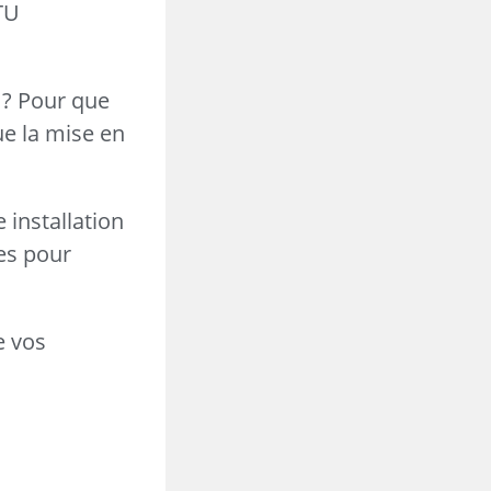
DTU
 ? Pour que
ue la mise en
 installation
es pour
e vos