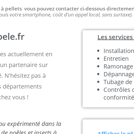
 / à pellets vous pouvez contacter ci-dessous directeme
puis votre smartphone, coût d’un appel local, sans surtaxe).
ele.fr
Les services 
Installatio
s actuellement en
Entretien
un partenaire sur
Ramonage
Dépannag
é. N'hésitez pas à
Tubage de 
es départements
Contrôles 
chez vous !
conformit
é ou expérimenté dans la
de poêles et inserts à
Afficher le n°