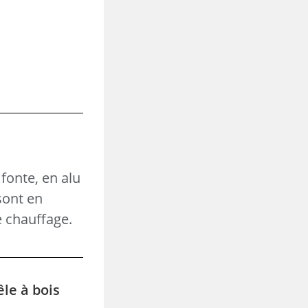
fonte, en alu
sont en
e chauffage.
êle à bois