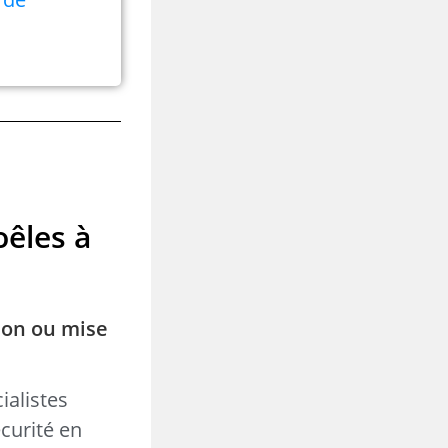
oêles à
ion ou mise
ialistes
curité en