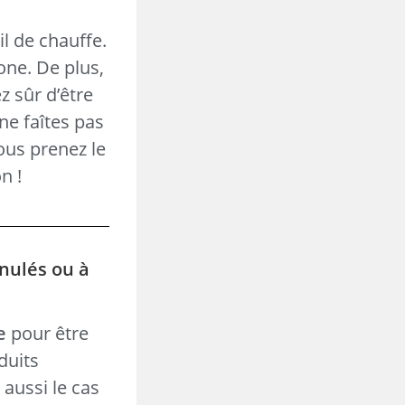
l de chauffe.
one. De plus,
z sûr d’être
ne faîtes pas
vous prenez le
n !
anulés ou à
e
pour être
duits
t aussi le cas