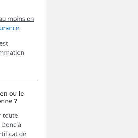
au moins en
surance
.
est
sommation
ien ou le
onne ?
r toute
. Donc à
tificat de