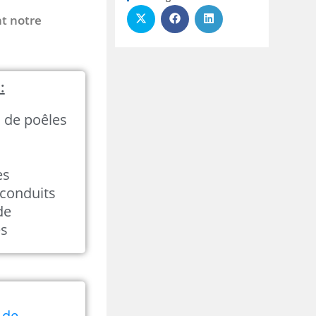
nt notre
:
n de poêles
es
conduits
de
és
 de