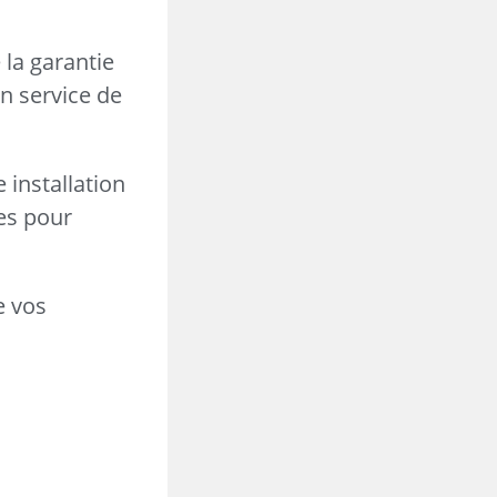
la garantie
en service de
 installation
es pour
e vos