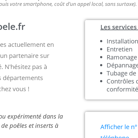
puis votre smartphone, coût d’un appel local, sans surtaxe).
ele.fr
Les services 
Installatio
s actuellement en
Entretien
un partenaire sur
Ramonage
Dépannag
é. N'hésitez pas à
Tubage de 
es départements
Contrôles 
chez vous !
conformit
é ou expérimenté dans la
de poêles et inserts à
Afficher le n°
téléphone