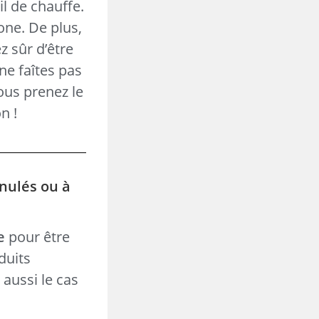
l de chauffe.
one. De plus,
z sûr d’être
ne faîtes pas
vous prenez le
n !
anulés ou à
e
pour être
duits
t aussi le cas