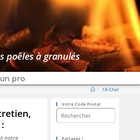
es poêles à granulés
 un pro
>
18-Cher
Votre Code Postal
tretien,
:
nt notre
Partagez !