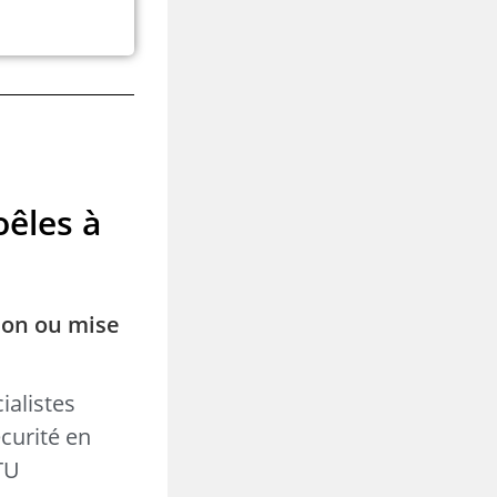
oêles à
ion ou mise
ialistes
curité en
DTU