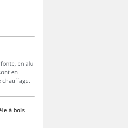
fonte, en alu
sont en
e chauffage.
êle à bois