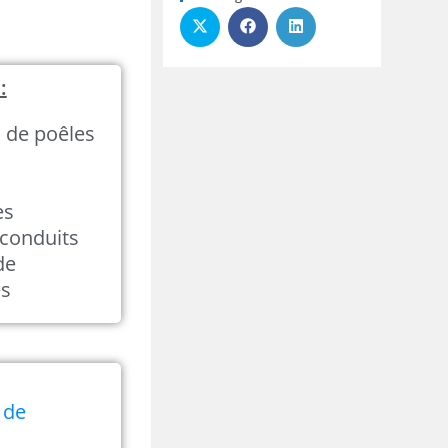
:
n de poêles
es
conduits
de
és
 de