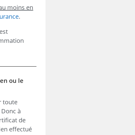
au moins en
surance
.
est
sommation
ien ou le
r toute
. Donc à
tificat de
ien effectué