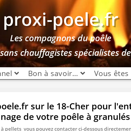
proxi-poele.fr
Les compagnons du poêle
isans chauffagistes spécialistes d
nnel
Bon à savoir…
Vous êtes
ele.fr sur le 18-Cher pour l'en
nnage de votre poêle à granulés 
 / à pellets vous pouvez contacter ci-dessous directeme